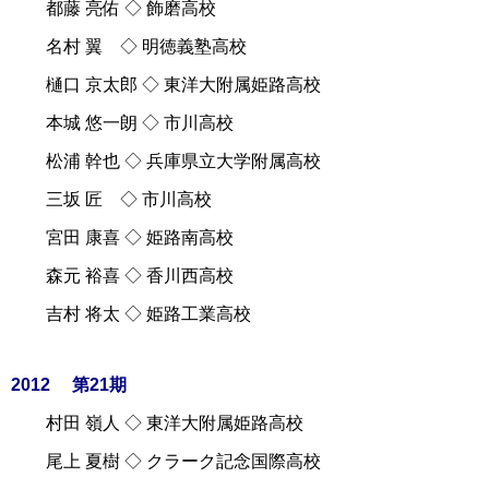
都藤 亮佑 ◇ 飾磨高校
名村 翼 ◇ 明徳義塾高校
樋口 京太郎 ◇ 東洋大附属姫路高校
本城 悠一朗 ◇ 市川高校
松浦 幹也 ◇ 兵庫県立大学附属高校
三坂 匠 ◇ 市川高校
宮田 康喜 ◇ 姫路南高校
森元 裕喜 ◇ 香川西高校
吉村 将太 ◇ 姫路工業高校
2012 第21期
村田 嶺人 ◇ 東洋大附属姫路高校
尾上 夏樹 ◇ クラーク記念国際高校