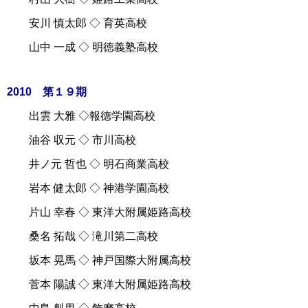
安川 慎太郎 ◇ 育英高校
山中 一成 ◇ 明徳義塾高校
2010 第１９期
出雲 大雅 ◇報徳学園高校
油谷 収元 ◇ 市川高校
井ノ元 哲也 ◇ 明石商業高校
岩本 健太郎 ◇ 神港学園高校
片山 幸春 ◇ 東洋大附属姫路高校
桑名 拓哉 ◇ 滝川第二高校
坂本 晃馬 ◇ 神戸国際大附属高校
菅本 陽誠 ◇ 東洋大附属姫路高校