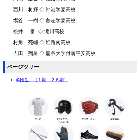
西川 将輝 ◇ 神港学園高校
場谷 一樹 ◇ 創志学園高校
松井 凜 ◇ 滝川高校
村角 亮輔 ◇ 姫路南高校
吉田 翔星 ◇ 龍谷大学付属平安高校
ページツリー
卒団生 （１期～２６期）