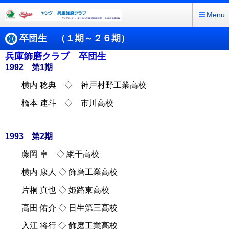
Menu
卒団生 （１期～２６期）
兵庫飾磨クラブ 卒団生
1992 第1期
横内 稔典 ◇ 神戸村野工業高校
橋本 速斗 ◇ 市川高校
1993 第2期
藤岡 卓 ◇ 網干高校
横内 康人 ◇ 飾磨工業高校
片桐 真也 ◇ 姫路東高校
高田 佑介 ◇ 日生第三高校
入江 将行 ◇ 飾磨工業高校