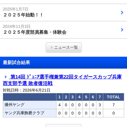
2025年1月7日
２０２５年始動！！
2024年11月3日
２０２５年度部員募集・体験会
ニュース一覧
最新試合結果
第14回 ｼﾞｭﾆｱ選手権兼第22回タイガースカップ兵庫
西支部予選 敗者復活戦
対戦日時：2026年6月21日
1
2
3
4
5
6
7
TOTAL
播州ヤング
4
0
0
0
0
0
3
7
ヤング兵庫飾磨クラブ
0
0
0
0
0
0
0
0